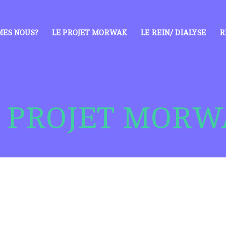
MES NOUS?
LE PROJET MORWAK
LE REIN/ DIALYSE
R
E PROJET MORW
#